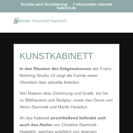
Termine nach Vereinbarung:
info@atelier-rammelt-
hadelich.de
KUNSTKABINETT
In den Räumen des Erdgeschosses
der Franz-
Mehring-Straße 14 zeigt die Famile einen
Überblick über aktuelle Arbeiten.
Von Malerei über Zeichnung und Grafik, bis hin
zu Bildhauerei und Skulptur, sowie das Oevre von
Heinz Rammelt und Martin Hadelich.
An das Kabinett
anschließend befindet sich
auch das Atelier
von Christine Rammelt-
Hadelich, welches anläßlich von diversen