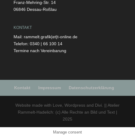
Franz-Mehring-Str. 14
06846 Dessau-Roßlau
KONTAKT
Mail: rammelt.grafik|et|t-online.de
Telefon: 0340 | 66 100 14
Termine nach Vereinbarung
Kontakt
Impressum
Datenschutzerklärung
Website made with Love, Wordpress and Divi. || Atelier
Rammelt-Hadelich: (c) Alle Rechte an Bild und Text |
2025
Manage consent