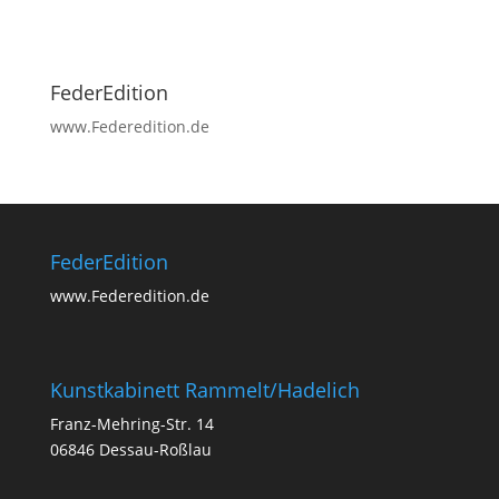
FederEdition
www.Federedition.de
FederEdition
www.Federedition.de
Kunstkabinett Rammelt/Hadelich
Franz-Mehring-Str. 14
06846 Dessau-Roßlau